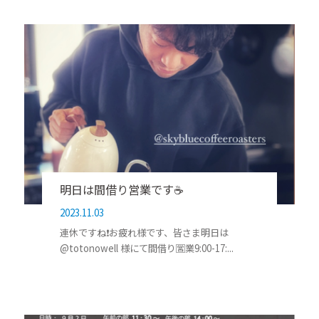
明日は間借り営業です☕️
2023.11.03
連休ですね❗️お疲れ様です、皆さま明日は
@totonowell 様にて間借り🈺業9:00-17:...