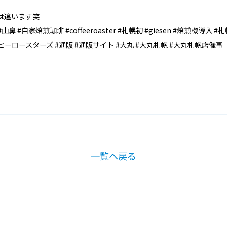
ルーは違います笑
o #中央区 #山鼻 #自家焙煎珈琲 #coffeeroaster #札幌初 #giesen #
ーコーヒーロースターズ #通販 #通販サイト #大丸 #大丸札幌 #大丸札幌店催事
一覧へ戻る