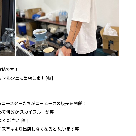
投稿です！
ト キキマルシェに出店します [👍]
るロースターたちがコーヒー豆の販売を開催！
って何故か スカイブルーが笑
ださい [🙇]
が 来年はより出店しなくなると 思います笑